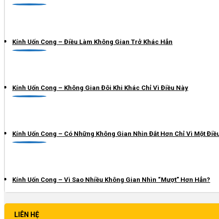
Kính Uốn Cong – Điều Làm Không Gian Trở Khác Hẳn
Kính Uốn Cong – Không Gian Đôi Khi Khác Chỉ Vì Điều Này
Kính Uốn Cong – Có Những Không Gian Nhìn Đắt Hơn Chỉ Vì Một Điề
Kính Uốn Cong – Vì Sao Nhiều Không Gian Nhìn “Mượt” Hơn Hẳn?
LIÊN HỆ