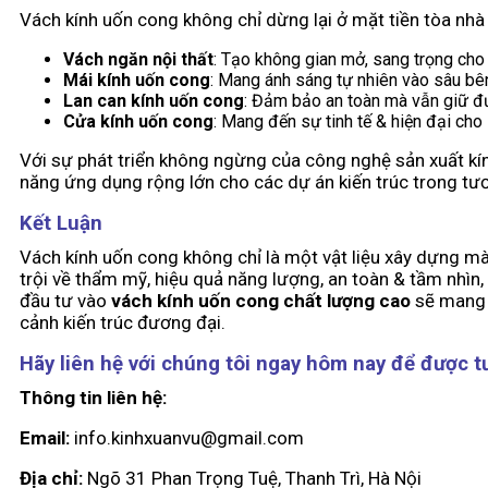
Vách kính uốn cong không chỉ dừng lại ở mặt tiền tòa nh
Vách ngăn nội thất
: Tạo không gian mở, sang trọng cho
Mái kính uốn cong
: Mang ánh sáng tự nhiên vào sâu bên
Lan can kính uốn cong
: Đảm bảo an toàn mà vẫn giữ đ
Cửa kính uốn cong
: Mang đến sự tinh tế & hiện đại cho 
Với sự phát triển không ngừng của công nghệ sản xuất kín
năng ứng dụng rộng lớn cho các dự án kiến trúc trong tươ
Kết Luận
Vách kính uốn cong không chỉ là một vật liệu xây dựng mà
trội về thẩm mỹ, hiệu quả năng lượng, an toàn & tầm nhìn,
đầu tư vào
vách kính uốn cong chất lượng cao
sẽ mang l
cảnh kiến trúc đương đại.
Hãy liên hệ với chúng tôi ngay hôm nay để được t
Thông tin liên hệ:
Email:
info.kinhxuanvu@gmail.com
Địa chỉ:
Ngõ 31 Phan Trọng Tuệ, Thanh Trì, Hà Nội