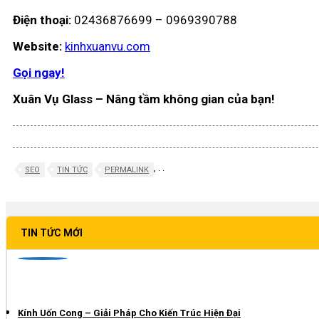
Điện thoại:
02436876699 – 0969390788
Website:
kinhxuanvu.com
Gọi ngay!
Xuân Vụ Glass – Nâng tầm không gian của bạn!
,
.
.
SEO
TIN TỨC
PERMALINK
TIN TỨC MỚI
Kính Uốn Cong – Giải Pháp Cho Kiến Trúc Hiện Đại