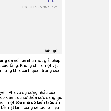
Thanh
Thứ Hai 14/07/2025 - 4:24
Đánh giá
cong
đã nổi lên như một giải pháp
à cao tầng. Không chỉ là một vật
ào những khía cạnh quan trọng của
uyển. Phá vỡ sự cứng nhắc của
hép kiến trúc sư thỏa sức sáng tạo
 nên một
tòa nhà có kiến trúc ấn
 bề mặt kính cong sẽ tạo ra hiệu