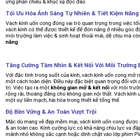
ứng phản chiếu & khúc xạ độc đáo.
Tối Ưu Hóa Ánh Sáng Tự Nhiên & Tiết Kiệm Năng
Vách kính uốn cong đóng vai trò quan trọng trong việc tố
vách kính có thể được thiết kế để đón nắng ở nhiều góc độ
môi trường làm việc & sinh hoạt thoải mái, dễ chịu mà c
năng
.
Tăng Cường Tầm Nhìn & Kết Nối Với Môi Trường 
Với đặc tính trong suốt của kính, vách kính uốn cong mở
một cách toàn diện. Điều này đặc biệt quan trọng đối với 
trị. Việc tạo ra một
không gian mở & kết nối
với môi trườ
rộng rãi, thoáng đãng cho không gian nội thất. Vách kính
một sự liền mạch, hài hòa trong thiết kế tổng thể.
Độ Bền Vững & An Toàn Vượt Trội
Mặc dù mang vẻ đẹp mềm mại, vách kính uốn cong được 
& an toàn cao. Kính cường lực có khả năng chịu lực va đập
mảnh nhỏ không sắc cạnh hoặc dính chặt vào lớp phim PV