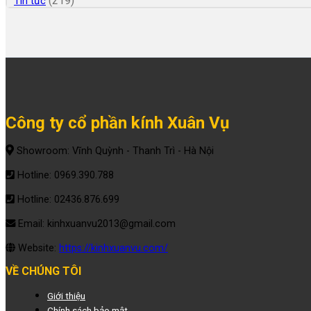
(219)
Tin tức
Công ty cổ phần kính Xuân Vụ
Showroom: Vĩnh Quỳnh - Thanh Trì - Hà Nội
Hotline: 0969.390.788
Hotline: 02436.876.699
Email: kinhxuanvu2013@gmail.com
Website:
https://kinhxuanvu.com/
VỀ CHÚNG TÔI
Giới thiệu
Chính sách bảo mật