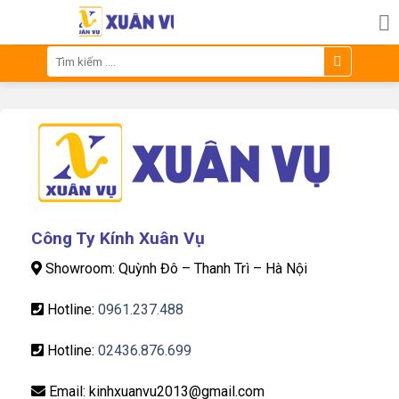
Skip
to
content
Tìm
kiếm:
Công Ty Kính Xuân Vụ
Showroom: Quỳnh Đô – Thanh Trì – Hà Nội
Hotline:
0961.237.488
Hotline:
02436.876.699
Email: kinhxuanvu2013@gmail.com