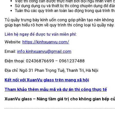
Việc thi công cần được thực hiện bởi đội ngũ nhân viên 
Sử dụng dụng cụ và thiết bị thi công chuyên dụng để đảm
Tuân thủ các quy trình an toàn lao động trong quá trình th
Tủ quầy trưng bày kính uốn cong góp phần tạo nên không g
giúp bạn hiểu rõ hơn về quy trình thi công loại tủ quầy này.
Liên hệ ngay để được tư vấn miễn phí:
Website:
https://kinhxuanvu.com/
Email:
info.kinhxuanvu@gmail.com
Điện thoại: 02436876699 – 0961237488
Địa chỉ: Ngõ 31 Phan Trọng Tuệ, Thanh Trì, Hà Nội
Kết nối với XuanVu glass trên mạng xã hội
Tham khảo thêm mẫu mã và dự án thi công thực tế
XuanVu glass – Nâng tầm giá trị cho không gian bếp c