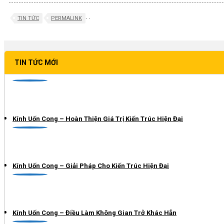
.
.
TIN TỨC
PERMALINK
TIN TỨC MỚI
Kính Uốn Cong – Hoàn Thiện Giá Trị Kiến Trúc Hiện Đại
Kính Uốn Cong – Giải Pháp Cho Kiến Trúc Hiện Đại
Kính Uốn Cong – Điều Làm Không Gian Trở Khác Hẳn