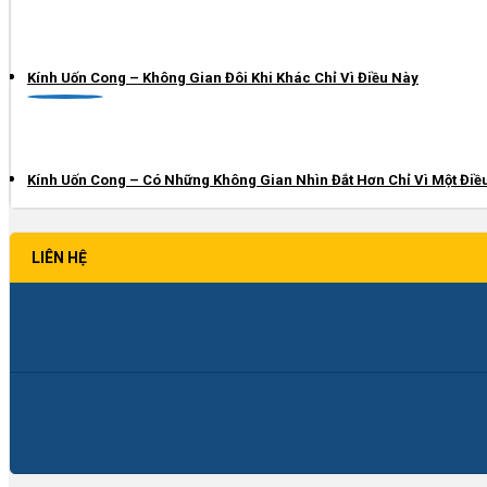
Kính Uốn Cong – Không Gian Đôi Khi Khác Chỉ Vì Điều Này
Kính Uốn Cong – Có Những Không Gian Nhìn Đắt Hơn Chỉ Vì Một Điề
LIÊN HỆ