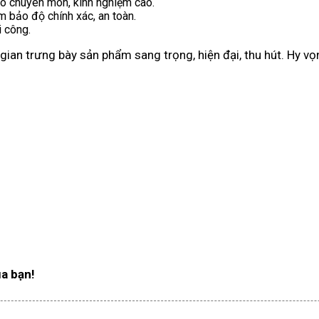
có chuyên môn, kinh nghiệm cao.
 bảo độ chính xác, an toàn.
i công.
ian trưng bày sản phẩm sang trọng, hiện đại, thu hút. Hy vọ
ủa bạn!