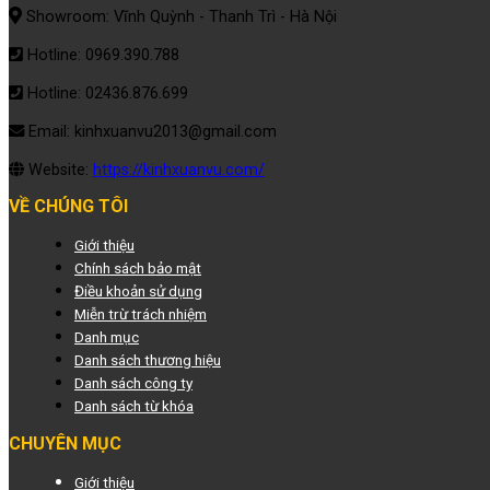
Showroom: Vĩnh Quỳnh - Thanh Trì - Hà Nội
Hotline: 0969.390.788
Hotline: 02436.876.699
Email: kinhxuanvu2013@gmail.com
Website:
https://kinhxuanvu.com/
VỀ CHÚNG TÔI
Giới thiệu
Chính sách bảo mật
Điều khoản sử dụng
Miễn trừ trách nhiệm
Danh mục
Danh sách thương hiệu
Danh sách công ty
Danh sách từ khóa
CHUYÊN MỤC
Giới thiệu