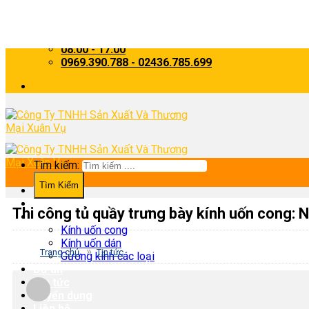
Skip to content
Kinhxuanvu2013@gmail.com
08:00 - 17:00
0969.390.788 - 02436.785.699
Tìm kiếm:
Trang chủ
Về chúng tôi
Thi công tủ quầy trưng bày kính uốn cong:
Sản phẩm
Kính uốn cong
Kính uốn dán
»
Trang chủ
Tin tức
Gương kính các loại
Dự án
Tin tức
Tuyển dụng
Liên hệ