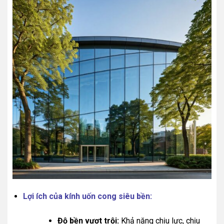
Lợi ích của kính uốn cong siêu bền:
Độ bền vượt trội:
Khả năng chịu lực, chịu