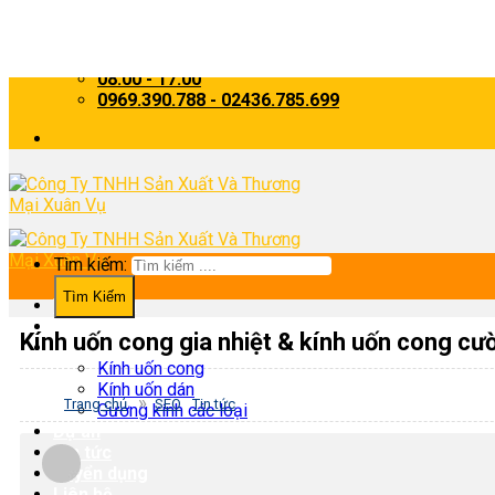
Skip to content
Kinhxuanvu2013@gmail.com
08:00 - 17:00
0969.390.788 - 02436.785.699
Tìm kiếm:
Trang chủ
Về chúng tôi
Kính uốn cong gia nhiệt & kính uốn cong cư
Sản phẩm
Kính uốn cong
Kính uốn dán
»
Trang chủ
SEO
Tin tức
Gương kính các loại
Dự án
Tin tức
Tuyển dụng
Liên hệ