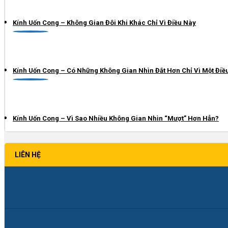
Kính Uốn Cong – Không Gian Đôi Khi Khác Chỉ Vì Điều Này
Kính Uốn Cong – Có Những Không Gian Nhìn Đắt Hơn Chỉ Vì Một Điề
Kính Uốn Cong – Vì Sao Nhiều Không Gian Nhìn “Mượt” Hơn Hẳn?
LIÊN HỆ