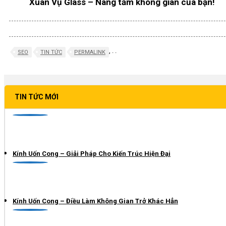
Xuân Vụ Glass – Nâng tầm không gian của bạn!
,
.
.
SEO
TIN TỨC
PERMALINK
TIN TỨC MỚI
Kính Uốn Cong – Giải Pháp Cho Kiến Trúc Hiện Đại
Kính Uốn Cong – Điều Làm Không Gian Trở Khác Hẳn