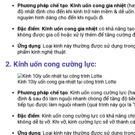
Phương pháp chế tạo
:
Kính uốn cong
gia nhiệt
(ha
độ nhất định cho đến khi kính trở nên mềm & dễ uốn
nguyên hình dáng cho đến khi nguội đi.
Đặc điểm
:
Kính uốn cong gia nhiệt
có khả năng tạo
không được gia cố hoặc xử lý thêm để tăng cường độ
Ứng dụng
: Loại kính này thường được sử dụng tron
phẩm kính nghệ thuật.
2. Kính uốn cong cường lực:
Kính 10ly uốn cong gia nhiệt tại công trình Lotte
Phương pháp chế tạo
: Kính uốn cong cường lực (h
định & sau đó làm nguội nhanh chóng để tăng độ bề
tiếp tục được làm nguội nhanh (quá trình này gọi là
Đặc điểm
: Kính uốn cong cường lực có khả năng chị
không dễ bị vỡ. Khi vỡ, kính cường lực sẽ vỡ thành 
Ứng dụng
: Loại kính này thường được sử dụng trong