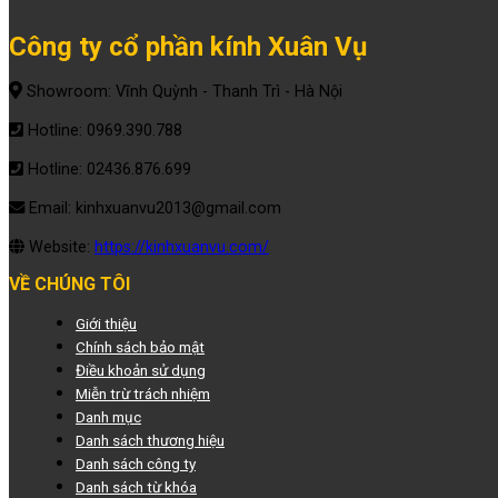
Công ty cổ phần kính Xuân Vụ
Showroom: Vĩnh Quỳnh - Thanh Trì - Hà Nội
Hotline: 0969.390.788
Hotline: 02436.876.699
Email: kinhxuanvu2013@gmail.com
Website:
https://kinhxuanvu.com/
VỀ CHÚNG TÔI
Giới thiệu
Chính sách bảo mật
Điều khoản sử dụng
Miễn trừ trách nhiệm
Danh mục
Danh sách thương hiệu
Danh sách công ty
Danh sách từ khóa