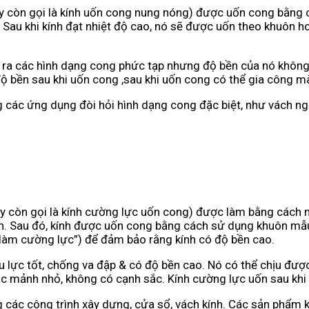
y còn gọi là kính uốn cong nung nóng) được uốn cong bằng 
. Sau khi kính đạt nhiệt độ cao, nó sẽ được uốn theo khuôn 
 ra các hình dạng cong phức tạp nhưng độ bền của nó không
 bền sau khi uốn cong ,sau khi uốn cong có thể gia công mà
g các ứng dụng đòi hỏi hình dạng cong đặc biệt, như vách n
ay còn gọi là kính cường lực uốn cong) được làm bằng cách 
n. Sau đó, kính được uốn cong bằng cách sử dụng khuôn mẫu 
 “làm cường lực”) để đảm bảo rằng kính có độ bền cao.
u lực tốt, chống va đập & có độ bền cao. Nó có thể chịu đư
các mảnh nhỏ, không có cạnh sắc. Kính cường lực uốn sau kh
 các công trình xây dựng, cửa sổ, vách kính. Các sản phẩm 