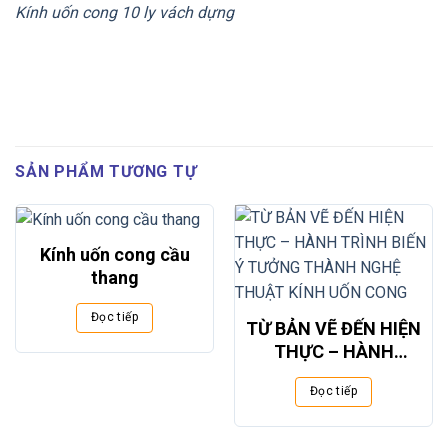
Kính uốn cong 10 ly vách dựng
SẢN PHẨM TƯƠNG TỰ
Kính uốn cong cầu
thang
Đọc tiếp
TỪ BẢN VẼ ĐẾN HIỆN
THỰC – HÀNH
TRÌNH BIẾN Ý
Đọc tiếp
TƯỞNG THÀNH
NGHỆ THUẬT KÍNH
UỐN CONG